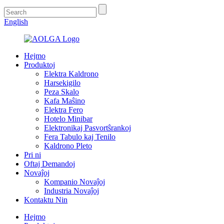
English
Hejmo
Produktoj
Elektra Kaldrono
Harsekigilo
Peza Skalo
Kafa Maŝino
Elektra Fero
Hotelo Minibar
Elektronikaj Pasvortŝrankoj
Fera Tabulo kaj Tenilo
Kaldrono Pleto
Pri ni
Oftaj Demandoj
Novaĵoj
Kompanio Novaĵoj
Industria Novaĵoj
Kontaktu Nin
Hejmo