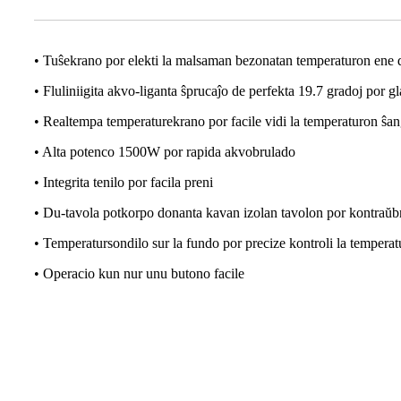
• Tuŝekrano por elekti la malsaman bezonatan temperaturon ene 
• Fluliniigita akvo-liganta ŝprucaĵo de perfekta 19.7 gradoj por g
• Realtempa temperaturekrano por facile vidi la temperaturon ŝa
• Alta potenco 1500W por rapida akvobrulado
• Integrita tenilo por facila preni
• Du-tavola potkorpo donanta kavan izolan tavolon por kontraŭbr
• Temperatursondilo sur la fundo por precize kontroli la tempera
• Operacio kun nur unu butono facile