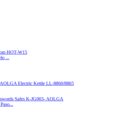
o ...
Paso...