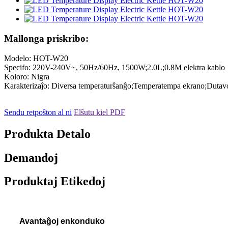
Mallonga priskribo:
Modelo: HOT-W20
Specifo: 220V-240V~, 50Hz/60Hz, 1500W;2.0L;0.8M elektra kablo
Koloro: Nigra
Karakterizaĵo: Diversa temperaturŝanĝo;Temperatempa ekrano;Dutavo
Sendu retpoŝton al ni
Elŝutu kiel PDF
Produkta Detalo
Demandoj
Produktaj Etikedoj
Avantaĝoj enkonduko