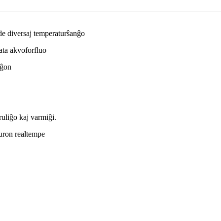
de diversaj temperaturŝanĝo
lata akvoforfluo
nĝon
uliĝo kaj varmiĝi.
turon realtempe