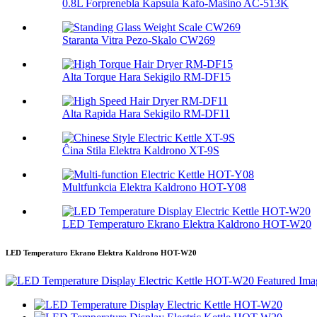
0.8L Forprenebla Kapsula Kafo-Maŝino AC-513K
Staranta Vitra Pezo-Skalo CW269
Alta Torque Hara Sekigilo RM-DF15
Alta Rapida Hara Sekigilo RM-DF11
Ĉina Stila Elektra Kaldrono XT-9S
Multfunkcia Elektra Kaldrono HOT-Y08
LED Temperaturo Ekrano Elektra Kaldrono HOT-W20
LED Temperaturo Ekrano Elektra Kaldrono HOT-W20