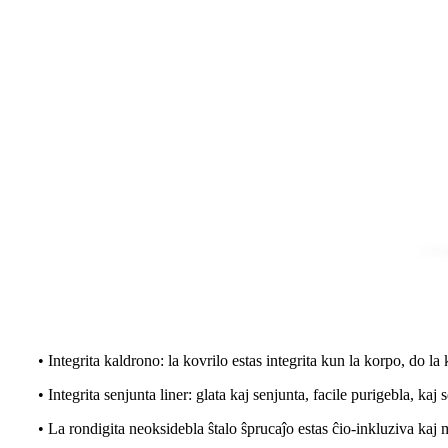
• Integrita kaldrono: la kovrilo estas integrita kun la korpo, do la 
• Integrita senjunta liner: glata kaj senjunta, facile purigebla, ka
• La rondigita neoksidebla ŝtalo ŝprucaĵo estas ĉio-inkluziva ka