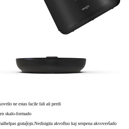
kovrilo ne estas facile fali aŭ perdi
j sen skalo-formado
j malhelpas grataĵojn.Nedisigita akvofluo kaj senpena akvoverŝado