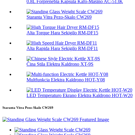
0.8L Forprenebla Kapsula Kafo-Maŝino AC-513K
Staranta Vitra Pezo-Skalo CW269
Alta Torque Hara Sekigilo RM-DF15
Alta Rapida Hara Sekigilo RM-DF11
Ĉina Stila Elektra Kaldrono XT-9S
Multfunkcia Elektra Kaldrono HOT-Y08
LED Temperaturo Ekrano Elektra Kaldrono HOT-W20
Staranta Vitra Pezo-Skalo CW269