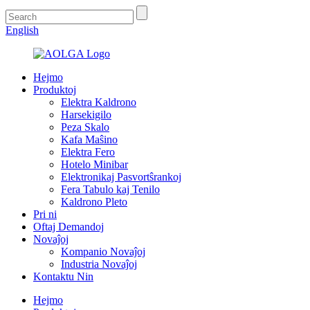
English
Hejmo
Produktoj
Elektra Kaldrono
Harsekigilo
Peza Skalo
Kafa Maŝino
Elektra Fero
Hotelo Minibar
Elektronikaj Pasvortŝrankoj
Fera Tabulo kaj Tenilo
Kaldrono Pleto
Pri ni
Oftaj Demandoj
Novaĵoj
Kompanio Novaĵoj
Industria Novaĵoj
Kontaktu Nin
Hejmo