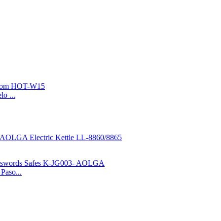
o ...
Paso...