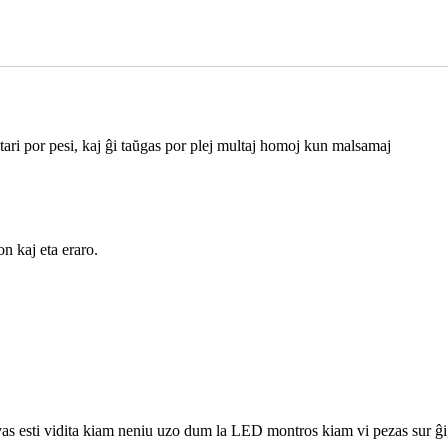
ri por pesi, kaj ĝi taŭgas por plej multaj homoj kun malsamaj
on kaj eta eraro.
 esti vidita kiam neniu uzo dum la LED montros kiam vi pezas sur ĝi, 