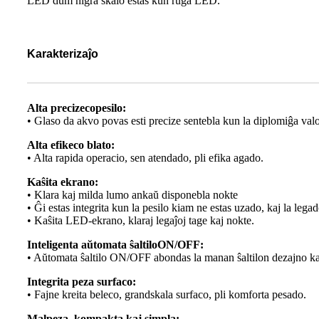
LED dum nigra skalo estas kun ruĝa LED.
Karakterizaĵo
Alta precizeco
pesilo
:
• Glaso da akvo povas esti precize sentebla kun la diplomiĝa val
Alta efikeco blato
:
• Alta rapida operacio, sen atendado, pli efika agado.
Kaŝita ekrano
:
• Klara kaj milda lumo ankaŭ disponebla nokte
• Ĝi estas integrita kun la pesilo kiam ne estas uzado, kaj la leg
• Kaŝita LED-ekrano, klaraj legaĵoj tage kaj nokte.
Inteligenta aŭtomata ŝaltilo
ON/OFF
:
• Aŭtomata ŝaltilo ON/OFF abondas la manan ŝaltilon dezajno kaj es
Integrita peza surfaco
:
• Fajne kreita beleco, grandskala surfaco, pli komforta pesado.
Malpeza, kompakta kaj simpla
: