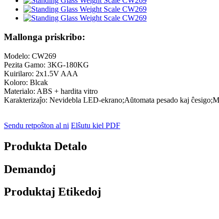
Mallonga priskribo:
Modelo: CW269
Pezita Gamo: 3KG-180KG
Kuirilaro: 2x1.5V AAA
Koloro: Blcak
Materialo: ABS + hardita vitro
Karakterizaĵo: Nevidebla LED-ekrano;Aŭtomata pesado kaj ĉesigo;Mala
Sendu retpoŝton al ni
Elŝutu kiel PDF
Produkta Detalo
Demandoj
Produktaj Etikedoj