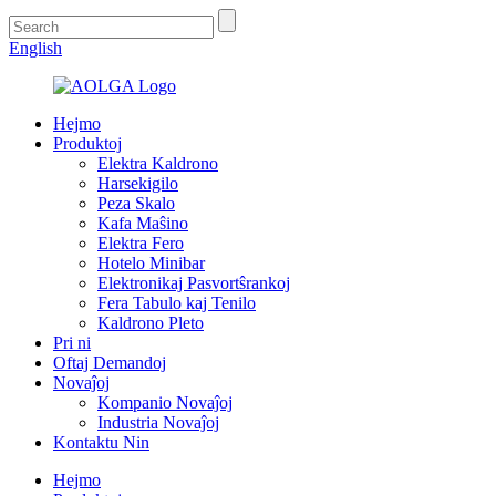
English
Hejmo
Produktoj
Elektra Kaldrono
Harsekigilo
Peza Skalo
Kafa Maŝino
Elektra Fero
Hotelo Minibar
Elektronikaj Pasvortŝrankoj
Fera Tabulo kaj Tenilo
Kaldrono Pleto
Pri ni
Oftaj Demandoj
Novaĵoj
Kompanio Novaĵoj
Industria Novaĵoj
Kontaktu Nin
Hejmo