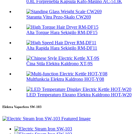
0.8L Forprenebla Kapsula Kafo-Maŝino AC-513K
Staranta Vitra Pezo-Skalo CW269
Alta Torque Hara Sekigilo RM-DF15
Alta Rapida Hara Sekigilo RM-DF11
Ĉina Stila Elektra Kaldrono XT-9S
Multfunkcia Elektra Kaldrono HOT-Y08
LED Temperaturo Ekrano Elektra Kaldrono HOT-W20
Elektra Vaporfero SW-103