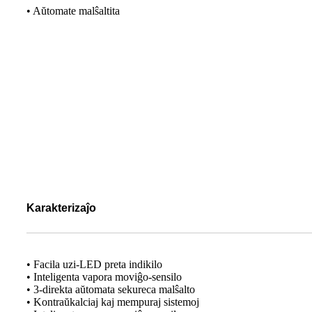
• Aŭtomate malŝaltita
Karakterizaĵo
• Facila uzi-LED preta indikilo
• Inteligenta vapora moviĝo-sensilo
• 3-direkta aŭtomata sekureca malŝalto
• Kontraŭkalciaj kaj mempuraj sistemoj