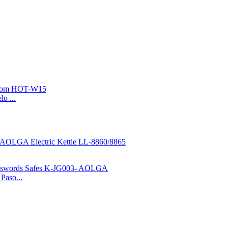
o ...
Paso...