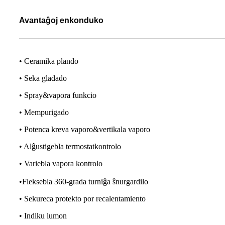
Avantaĝoj enkonduko
• Ceramika plando
• Seka gladado
• Spray&vapora funkcio
• Mempurigado
• Potenca kreva vaporo&vertikala vaporo
• Alĝustigebla termostatkontrolo
• Variebla vapora kontrolo
•
Fleksebla 360-grada turniĝa ŝnurgardilo
• Sekureca protekto por recalentamiento
• Indiku lumon