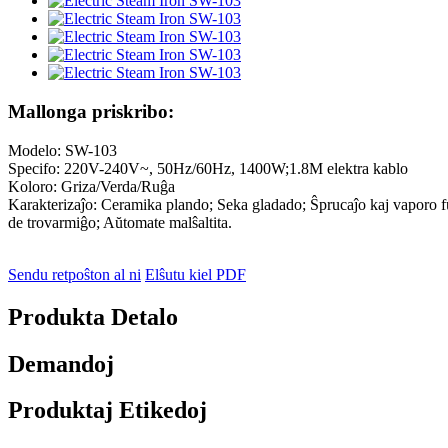
Mallonga priskribo:
Modelo: SW-103
Specifo: 220V-240V~, 50Hz/60Hz, 1400W;1.8M elektra kablo
Koloro: Griza/Verda/Ruĝa
Karakterizaĵo: Ceramika plando; Seka gladado; Ŝprucaĵo kaj vaporo f
de trovarmiĝo; Aŭtomate malŝaltita.
Sendu retpoŝton al ni
Elŝutu kiel PDF
Produkta Detalo
Demandoj
Produktaj Etikedoj