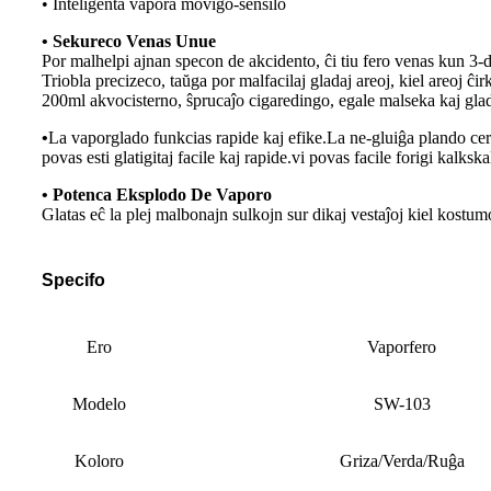
• Inteligenta vapora moviĝo-sensilo
• Sekureco Venas Unue
Por malhelpi ajnan specon de akcidento, ĉi tiu fero venas kun 3-
Triobla precizeco, taŭga por malfacilaj gladaj areoj, kiel areoj ĉi
200ml akvocisterno, ŝprucaĵo cigaredingo, egale malseka kaj gla
•
La vaporglado funkcias rapide kaj efike.La ne-gluiĝa plando cer
povas esti glatigitaj facile kaj rapide.vi povas facile forigi kalksk
• Potenca Eksplodo De Vaporo
Glatas eĉ la plej malbonajn sulkojn sur dikaj vestaĵoj kiel kostum
Specifo
Ero
Vaporfero
Modelo
SW-103
Koloro
Griza/Verda/Ruĝa